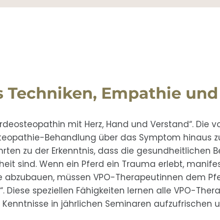
us Techniken, Empathie un
ferdeosteopathin mit Herz, Hand und Verstand“. Die vo
steopathie-Behandlung über das Symptom hinaus zu
ührten zu der Erkenntnis, dass die gesundheitliche
t sind. Wenn ein Pferd ein Trauma erlebt, manifest
ie abzubauen, müssen VPO-Therapeutinnen dem Pf
n“. Diese speziellen Fähigkeiten lernen alle VPO-Ther
re Kenntnisse in jährlichen Seminaren aufzufrischen