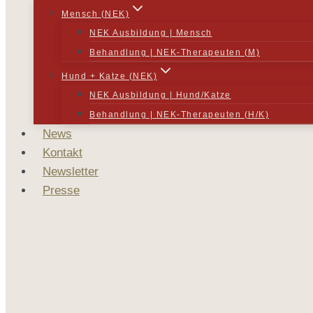
Mensch (NEK)
NEK Ausbildung | Mensch
Behandlung | NEK-Therapeuten (M)
Hund + Katze (NEK)
NEK Ausbildung | Hund/Katze
Behandlung | NEK-Therapeuten (H/K)
News
Kontakt
Newsletter
Presse