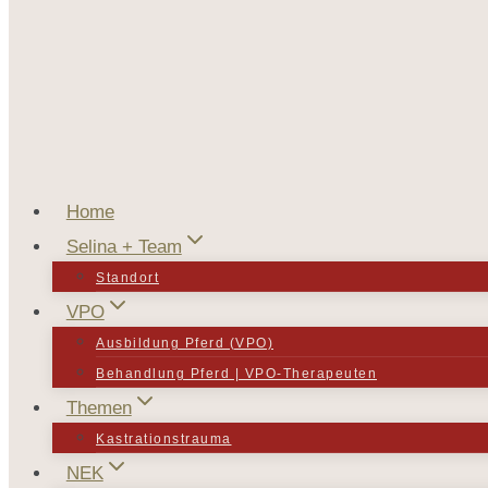
Home
Selina + Team
Standort
VPO
Ausbildung Pferd (VPO)
Behandlung Pferd | VPO-Therapeuten
Themen
Kastrationstrauma
NEK