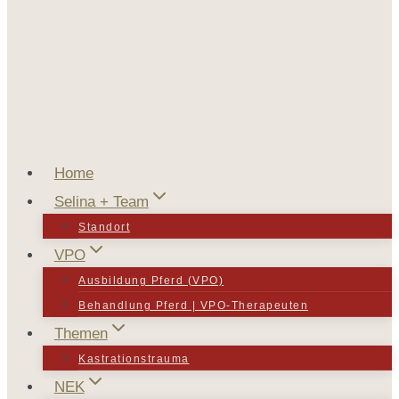
Home
Selina + Team
Standort
VPO
Ausbildung Pferd (VPO)
Behandlung Pferd | VPO-Therapeuten
Themen
Kastrationstrauma
NEK