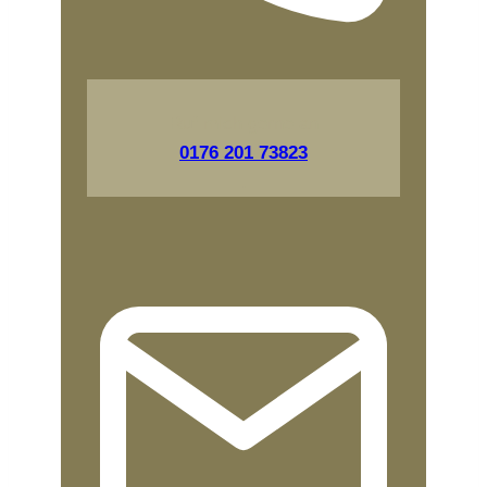
Ruf mich gerne an
0176 201 73823
.