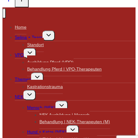
Home
Untermenü
Selina + Team
umschalten
Standort
Untermenü
VPO
umschalten
Ausbildung Pferd (VPO)
Behandlung Pferd | VPO-Therapeuten
Untermenü
Themen
umschalten
Kastrationstrauma
Untermenü
NEK
umschalten
Untermenü
Mensch (NEK)
umschalten
NEK Ausbildung | Mensch
Behandlung | NEK-Therapeuten (M)
Untermenü
Hund + Katze (NEK)
umschalten